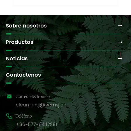
Sobre nosotros
Productos
Noticias
Contáctenos

Correo electrónico
clean-msj@wzmsj.cn

Teléfono
+86-577-64422811