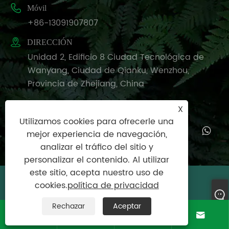

Móvil
+86-13091907807

DIRECCIÓN
Unidad 2, Edificio 8 Ciudad Tecnológica de
Wanyang, Ciudad de Qianku, Wenzhou,
Provincia de Zhejiang, China
X
Utilizamos cookies para ofrecerle una
mejor experiencia de navegación,
analizar el tráfico del sitio y
personalizar el contenido. Al utilizar
este sitio, acepta nuestro uso de
cookies.
política de privacidad
Copyright © 2025 Wenzhou Meishijie
Household Products Co., Ltd. Todos los
Rechazar
Aceptar
derechos reservados.



