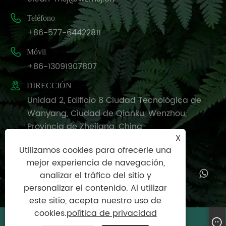

Teléfono
+86-577-64422811

Móvil
+86-13091907807

DIRECCIÓN
Unidad 2, Edificio 8 Ciudad Tecnológica de
Wanyang, Ciudad de Qianku, Wenzhou,
Provincia de Zhejiang, China
X
Utilizamos cookies para ofrecerle una
mejor experiencia de navegación,
analizar el tráfico del sitio y
personalizar el contenido. Al utilizar
este sitio, acepta nuestro uso de
cookies.
política de privacidad