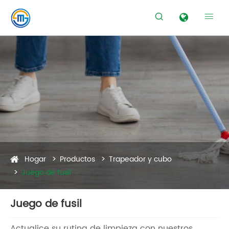


Hogar
Productos
Trapeador y cubo
Juego de fusil
Juego de fusil
Actualice su rutina de limpieza con nuestros