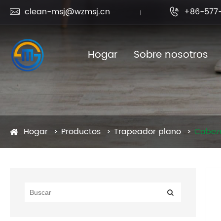
clean-msj@wzmsj.cn
+86-577-


Hogar
Sobre nosotros
Hogar
Productos
Trapeador plano
Cabez