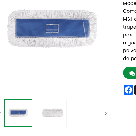
Mode
Como 
MSJ 
trap
para
algod
polvo
de po