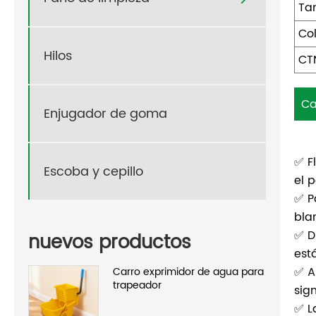
Ta
Co
Hilos
CT
Ca
Enjugador de goma
✅ F
Escoba y cepillo
el 
✅ P
bla
✅ D
nuevos productos
est
✅ A
Carro exprimidor de agua para
trapeador
sig
✅ L