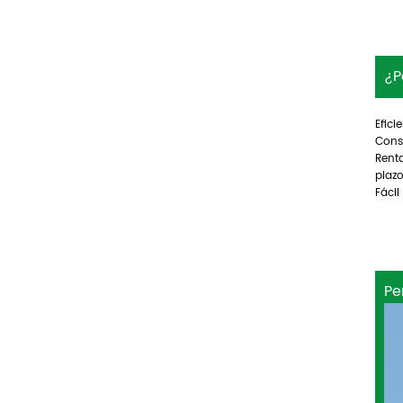
¿P
Efici
Cons
Renta
plazo
Fácil
Pe