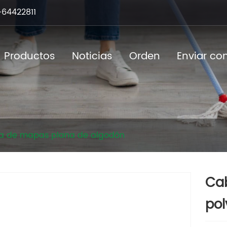
64422811
Productos
Noticias
Orden
Enviar co
a de mapas plana de algodón
Cab
pol