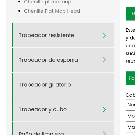
Chenille plano mop
Chenille Flat Mop Head
D
Est
Trapeador resistente

y d
una
suc
Trapeador de esponja

reu
Pa
Trapeador giratorio
Cab
No
Trapeador y cubo

Mo
Ma
Paño de limpieza
