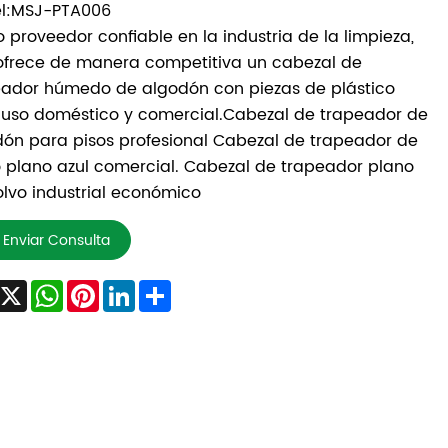
l:MSJ-PTA006
proveedor confiable en la industria de la limpieza,
ofrece de manera competitiva un cabezal de
eador húmedo de algodón con piezas de plástico
 uso doméstico y comercial.Cabezal de trapeador de
ón para pisos profesional Cabezal de trapeador de
 plano azul comercial. Cabezal de trapeador plano
lvo industrial económico
Enviar Consulta
Facebook
X
WhatsApp
Pinterest
LinkedIn
Share