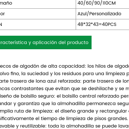
maño
40/60/90/110CM
lor
Azul/Personalizado
N
48*32*43=40PCS
racterística y aplicación del producto
lecos de algodón de alta capacidad: los hilos de algo
polvo fino, la suciedad y los residuos para una limpiez
arte trasera de lona azul reforzada: parte trasera de lo
ncas contrastantes que evitan que se deshilache y se m
iseño de bolsillo seguro: el bolsillo central reforzado p
ándar y garantiza que la almohadilla permanezca segur
mplia ruta de limpieza: el diseño grande y rectangular 
nificativamente el tiempo de limpieza de pisos grandes.
avable y reutilizable: toda la almohadilla se puede lava