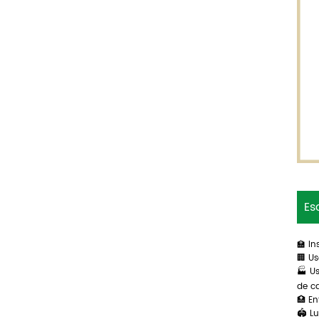
Es
🏫 In
🏢 Us
🏭 Us
de c
🏥 En
🏟️ 