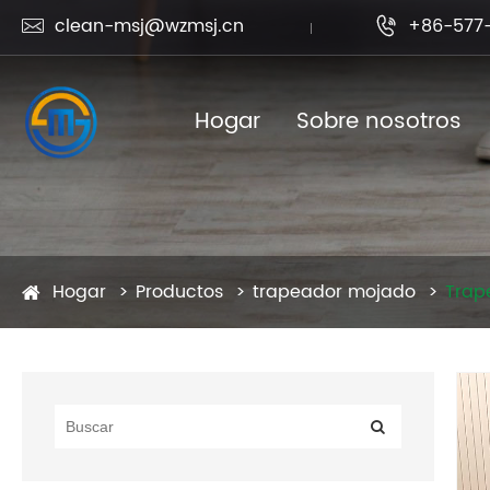
clean-msj@wzmsj.cn
+86-577-


Hogar
Sobre nosotros
Hogar
Productos
trapeador mojado
Trap