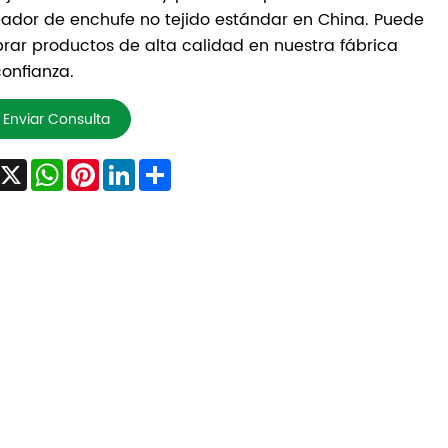
ador de enchufe no tejido estándar en China. Puede
ar productos de alta calidad en nuestra fábrica
onfianza.
Enviar Consulta
Facebook
X
WhatsApp
Pinterest
LinkedIn
Share