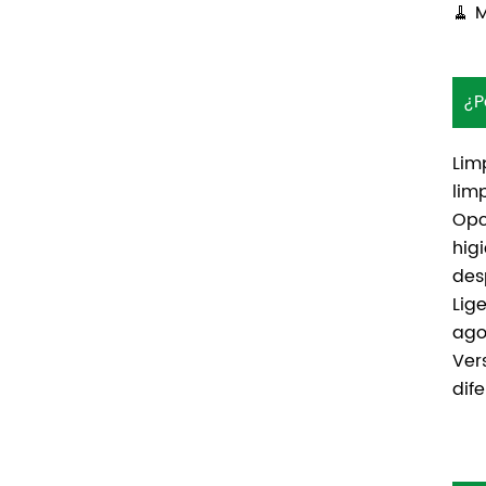
🧹 
¿P
Lim
lim
Opc
hig
des
Lig
ago
Ver
dif