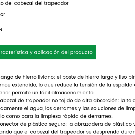
so del cabezal del trapeador
lor
N
racterística y aplicación del producto
ango de hierro liviano: el poste de hierro largo y liso
ance extendido, lo que reduce la tensión de la espalda d
erior permite un fácil almacenamiento.
abezal de trapeador no tejido de alta absorción: la te
idamente el agua, los derrames y las soluciones de limp
rio como para la limpieza rápida de derrames.
onector de plástico seguro: la abrazadera de plástico v
tando que el cabezal del trapeador se desprenda durant