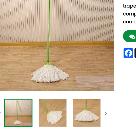
trape
compr
con c