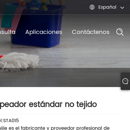
Español

nsulta
Aplicaciones
Contáctenos
peador estándar no tejido
l:STA015
ijie es el fabricante y proveedor profesional de