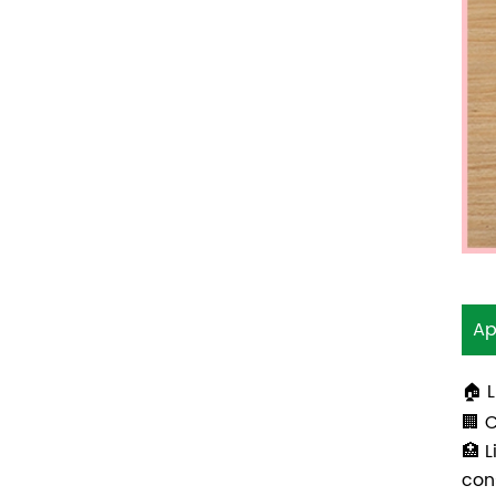
Ap
🏠 
🏢 
🏥 
con