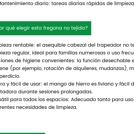
Mantenimiento diario: tareas diarias rápidas de limpie
or qué elegir esta fregona no tejida?
pieza rentable: el asequible cabezal del trapeador no 
pieza regular, ideal para familias numerosas o uso frecu
iones de higiene convenientes: la función desechable e
iene (por ejemplo, rotación de alquileres, mudanzas), mi
perdicio.
ero y fácil de usar: el mango de hierro es liviano y fác
tadora durante sesiones prolongadas.
sátil para todos los espacios: Adecuado tanto para uso
erentes necesidades de limpieza.