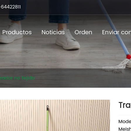
64422811
Productos
Noticias
Orden
Enviar co
eador no tejido
Tra
Mode
Meish