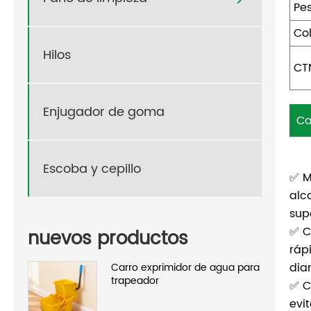
Pe
Co
Hilos
CT
Enjugador de goma
Ca
Escoba y cepillo
✅ M
alc
sup
✅ C
nuevos productos
ráp
dia
Carro exprimidor de agua para
trapeador
✅ C
evi