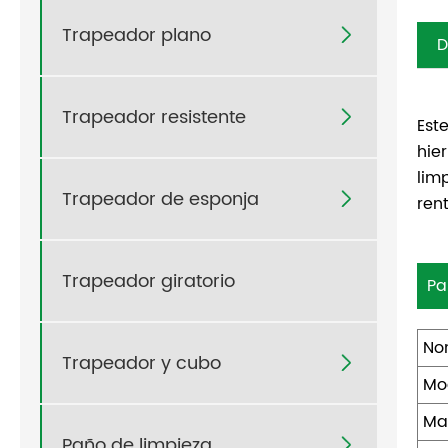
Trapeador plano

D
Trapeador resistente

Est
hie
lim
Trapeador de esponja

ren
Trapeador giratorio
Pa
No
Trapeador y cubo

Mo
Ma
Paño de limpieza
