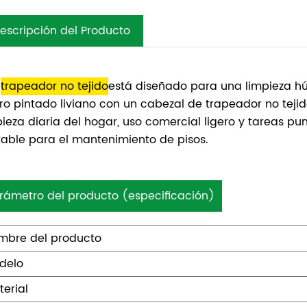
escripción del Producto
e
trapeador no tejido
está diseñado para una limpieza h
rro pintado liviano con un cabezal de trapeador no teji
pieza diaria del hogar, uso comercial ligero y tareas pu
table para el mantenimiento de pisos.
rámetro del producto (especificación)
mbre del producto
delo
terial