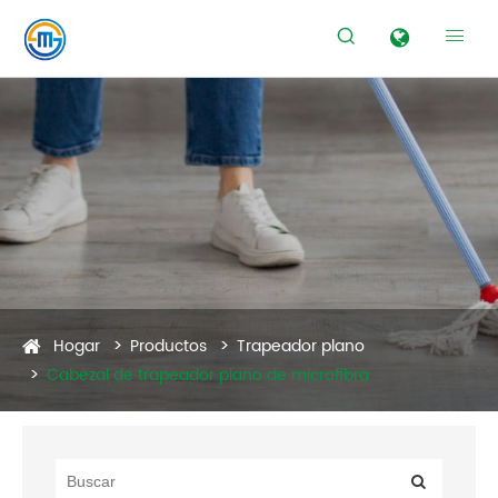


Hogar
Productos
Trapeador plano
Cabezal de trapeador plano de microfibra