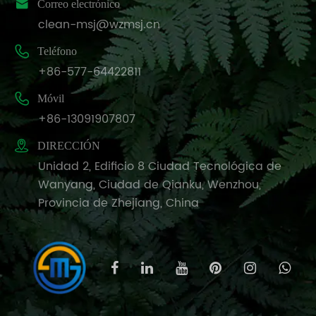

Correo electrónico
clean-msj@wzmsj.cn

Teléfono
+86-577-64422811

Móvil
+86-13091907807

DIRECCIÓN
Unidad 2, Edificio 8 Ciudad Tecnológica de
Wanyang, Ciudad de Qianku, Wenzhou,
Provincia de Zhejiang, China