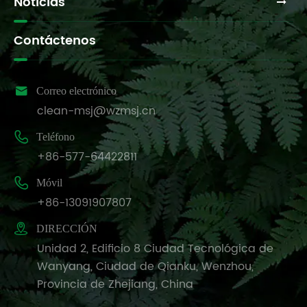
Noticias
Contáctenos

Correo electrónico
clean-msj@wzmsj.cn

Teléfono
+86-577-64422811

Móvil
+86-13091907807

DIRECCIÓN
Unidad 2, Edificio 8 Ciudad Tecnológica de
Wanyang, Ciudad de Qianku, Wenzhou,
Provincia de Zhejiang, China